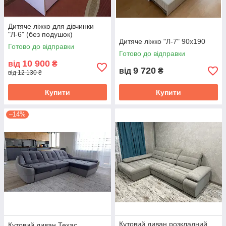
Дитяче ліжко для дівчинки
"Л-6" (без подушок)
Дитяче ліжко "Л-7" 90х190
Готово до відправки
Готово до відправки
10 900
від
₴
9 720
від
₴
від 12 130 ₴
Купити
Купити
–14%
Кутовий диван розкладний
Кутовий диван Техас