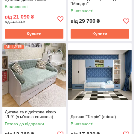
"Моцарт"
В наявності
В наявності
21 090
від
₴
29 700
від
₴
від 24 600 ₴
Купити
Купити
АКЦИЯ!!!
Дитяче та підліткове ліжко
"Л-9" (з м'якою спинкою)
Дитяча "Тетріс" (стінка)
Готово до відправки
В наявності