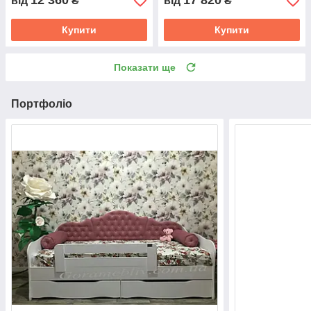
12 360
17 820
від
₴
від
₴
Купити
Купити
Показати ще
Портфоліо