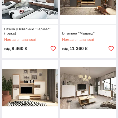
Стінка у вітальню "Гермес"
(горка)
Вітальня "Мадрид"
Немає в наявності
Немає в наявності
8 460
11 360
від
₴
від
₴