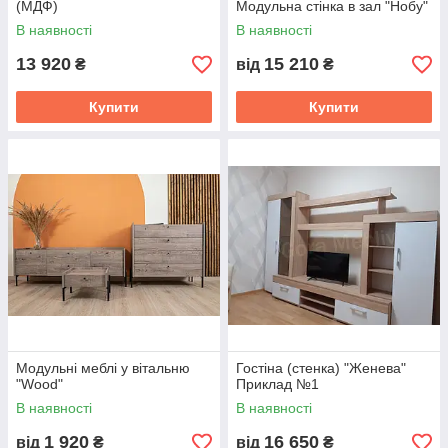
(МДФ)
Модульна стінка в зал "Нобу"
В наявності
В наявності
13 920
15 210
₴
від
₴
Купити
Купити
Модульні меблі у вітальню
Гостіна (стенка) "Женева"
"Wood"
Приклад №1
В наявності
В наявності
1 920
16 650
від
₴
від
₴