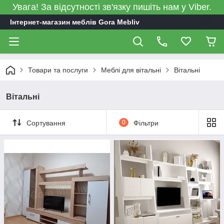
Увага! За відсутності зв'язку пишіть нам у Viber.
Інтернет-магазин меблів Gora Mebliv
Товари та послуги
Меблі для вітальні
Вітальні
Вітальні
Сортування
0
Фільтри