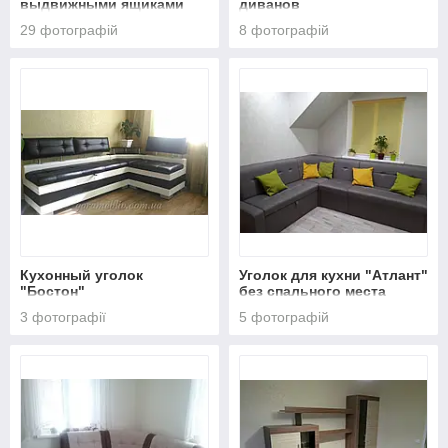
выдвижными ящиками
диванов
"Л-6" Италия
29 фотографій
8 фотографій
Кухонный уголок
Уголок для кухни "Атлант"
"Бостон"
без спального места
(однотонный)
3 фотографії
5 фотографій