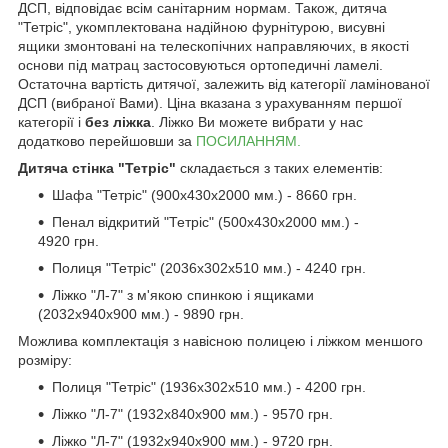
ДСП, відповідає всім санітарним нормам. Також, дитяча
"Тетріс", укомплектована надійною фурнітурою, висувні
ящики змонтовані на телескопічних направляючих, в якості
основи під матрац застосовуються ортопедичні ламелі.
Остаточна вартість дитячої, залежить від категорії ламінованої
ДСП (вибраної Вами). Ціна вказана з урахуванням першої
категорії і
без ліжка
. Ліжко Ви можете вибрати у нас
додатково перейшовши за
ПОСИЛАННЯМ.
Дитяча стінка "Тетріс"
складається з таких елементів:
Шафа "Тетріс" (900х430х2000 мм.) - 8660 грн.
Пенал відкритий "Тетріс" (500х430х2000 мм.) -
4920 грн.
Полиця "Тетріс" (2036х302х510 мм.) - 4240 грн.
Ліжко "Л-7" з м'якою спинкою і ящиками
(2032х940х900 мм.) - 9890 грн.
Можлива комплектація з навісною полицею і ліжком меншого
розміру:
Полиця "Тетріс" (1936х302х510 мм.) - 4200 грн.
Ліжко "Л-7" (1932х840х900 мм.) - 9570 грн.
Ліжко "Л-7" (1932х940х900 мм.) - 9720 грн.