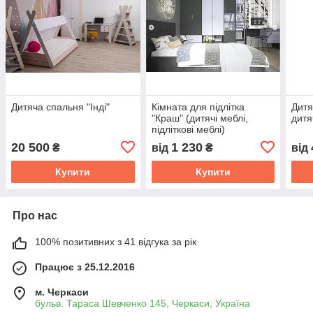
Дитяча спальня "Інді"
Кімната для підлітка
Дитя
"Краш" (дитячі меблі,
дитя
підліткові меблі)
20 500
1 230
₴
від
₴
від
Купити
Купити
Про нас
100% позитивних з 41 відгука за рік
Працює з 25.12.2016
м. Черкаси
бульв. Тараса Шевченко 145, Черкаси, Україна