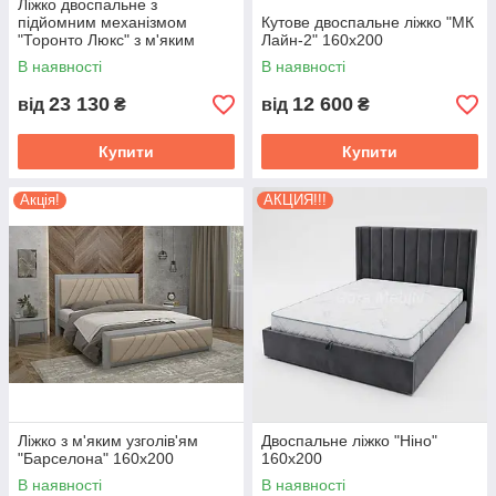
Ліжко двоспальне з
підйомним механізмом
Кутове двоспальне ліжко "МК
"Торонто Люкс" з м'яким
Лайн-2" 160х200
узголів'ям 160х200
В наявності
В наявності
23 130
12 600
від
₴
від
₴
Купити
Купити
Акція!
АКЦИЯ!!!
Ліжко з м'яким узголів'ям
Двоспальне ліжко "Ніно"
"Барселона" 160х200
160х200
В наявності
В наявності