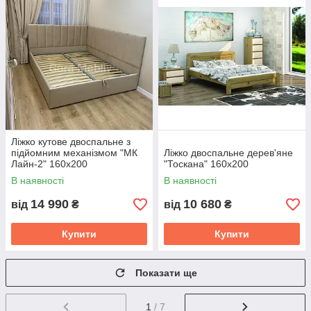
Ліжко кутове двоспальне з
підйомним механізмом "МК
Ліжко двоспальне дерев'яне
Лайн-2" 160х200
"Тоскана" 160х200
В наявності
В наявності
14 990
10 680
від
₴
від
₴
Купити
Купити
Показати ще
1
/ 7