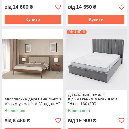
14 600
14 650
від
₴
від
₴
Купити
Купити
АКЦИЯ!!!
Двоспальне ліжко з
Двоспальне дерев'яне ліжко з
підіймальним механізмом
м'яким узголів'ям "Лондон-Н"
"Ніно" 160х200
В наявності
В наявності
8 480
19 900
від
₴
від
₴