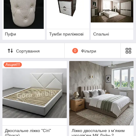
Пуфи
Тумби приліжкові
Спальні
Сортування
0
Фільтри
Акция!!!
Двоспальне ліжко "Сіті"
Ліжко двоспальне з м'яким
(Прага)
узголів'ям МК Лайн-2