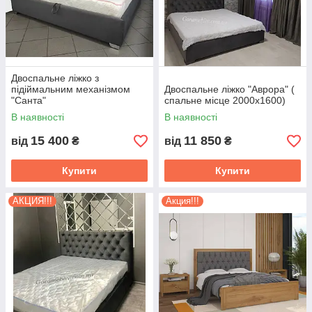
Двоспальне ліжко з
підіймальним механізмом
Двоспальне ліжко "Аврора" (
"Санта"
спальне місце 2000х1600)
В наявності
В наявності
15 400
11 850
від
₴
від
₴
Купити
Купити
АКЦИЯ!!!
Акция!!!