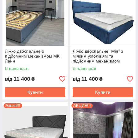
Ліжко двоспальне з
Ліжко двоспальне "Мія" з
підйомним механізмом МК
м'яким узголів'ям та
Лайн
підйомним механізмом
В наявності
В наявності
11 400
11 400
від
₴
від
₴
Купити
Купити
Акция!!!
АКЦИЯ!!!