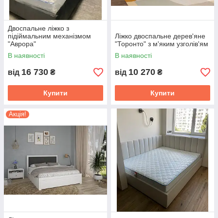
Двоспальне ліжко з
підіймальним механізмом
Ліжко двоспальне дерев'яне
"Аврора"
"Торонто" з м'яким узголів'ям
В наявності
В наявності
16 730
10 270
від
₴
від
₴
Купити
Купити
Акція!