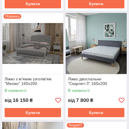
Купити
Купити
Новинка
Ліжко з м'яким узголів'ям
Ліжко двоспальне
"Мехіко" 160х200
"Скарлет-3" 160х200
В наявності
В наявності
16 150
7 800
від
₴
від
₴
Купити
Купити
Акция!!!