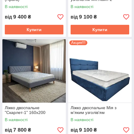
В наявності
В наявності
9 400
9 100
від
₴
від
₴
Купити
Купити
Акция!!!
Ліжко двоспальне
Ліжко двоспальне Мія з
"Скарлет-1" 160х200
м'яким узголів'ям
В наявності
В наявності
7 800
9 100
від
₴
від
₴