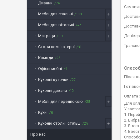
Дивани
74
Самовив
Меблі для спальні
108
Доставк
Меблі для вітальні
46
Достав
Матраци
Делівер
99
Транспо
Столи комп'ютерні
31
Комоди
48
Способ
Офісні меблі
5
Післяпл
Кухонні куточки
27
Готівко
Кухонні дивани
10
Оплата 
Меблі для передпокою
28
Для опл
У застос
Кухні
6
1. Перей
2. Вибра
Кухонні столи і стільці
24
3. Ввест
4. Ввест
Про нас
Способо