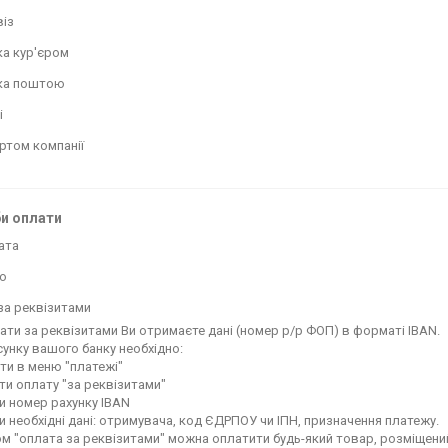
із
а кур'єром
ка поштою
і
ртом компанії
и оплати
ата
ю
за реквізитами
ати за реквізитами Ви отримаєте дані (номер р/р ФОП) в форматі IBAN.

унку вашого банку необхідно:

ти в меню "платежі"

ти оплату "за реквізитами"

и номер рахунку IBAN

и необхідні дані: отримувача, код ЄДРПОУ чи ІПН, призначення платежу.

м "оплата за реквізитами" можна оплатити будь-який товар, розміщений