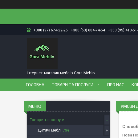
+380 (97) 674-22-25
+380 (63) 684-74-54
+380 (95) 410-51
Інтернет-магазин меблів Gora Mebliv
ГОЛОВНА
ТОВАРИ ТА ПОСЛУГИ
ПРО НАС
КО
УМОВИ 
Товари та послуги
Способ
Дитячі меблі
94
Нова П