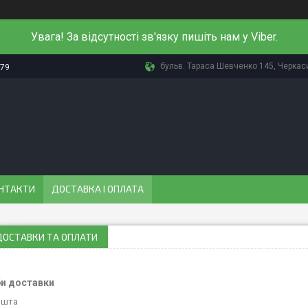
Увага! За відсутності зв'язку пишіть нам у Viber.
бульв. Тараса Шевченко 145, Черкаси
-79
НТАКТИ
ДОСТАВКА І ОПЛАТА
ДОСТАВКИ ТА ОПЛАТИ
и доставки
ошта