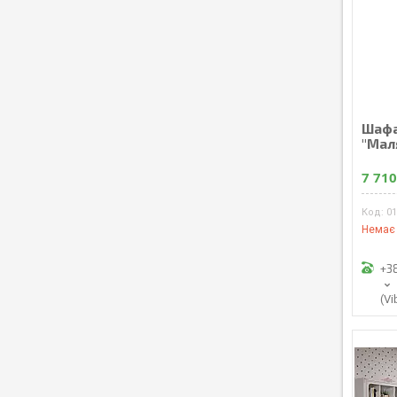
Шафа
"Мал
7 710
0
Немає 
+3
(Vi