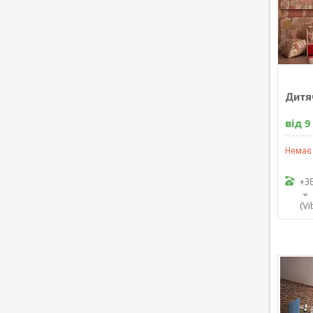
Дитяч
від 9
Немає 
+3
(Vi