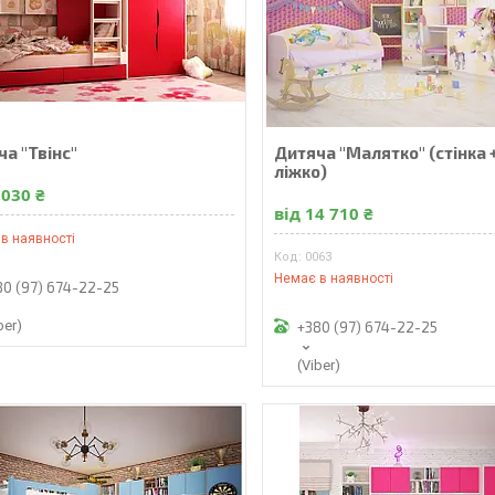
а "Твінс"
Дитяча "Малятко" (стінка 
ліжко)
 030 ₴
від 14 710 ₴
в наявності
0063
Немає в наявності
80 (97) 674-22-25
ber)
+380 (97) 674-22-25
(Viber)