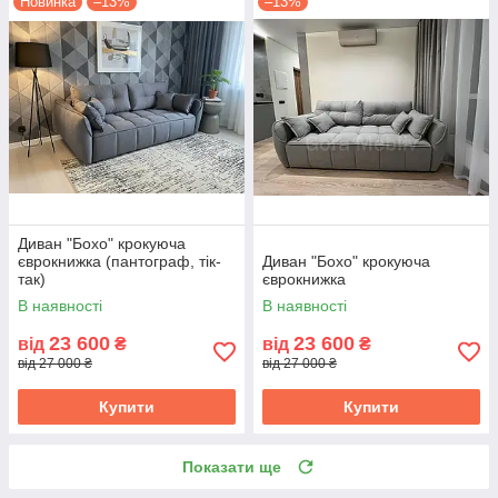
Новинка
–13%
–13%
Диван "Бохо" крокуюча
єврокнижка (пантограф, тік-
Диван "Бохо" крокуюча
так)
єврокнижка
В наявності
В наявності
23 600
23 600
від
₴
від
₴
від 27 000 ₴
від 27 000 ₴
Купити
Купити
Показати ще