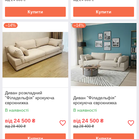
Купити
Купити
–14%
–14%
Диван розкладний
"Філадельфія" крокуюча
Диван "Філадельфія"
єврокнижка
крокуюча єврокнижка
В наявності
В наявності
24 500
24 500
від
₴
від
₴
від 28 400 ₴
від 28 400 ₴
Купити
Купити