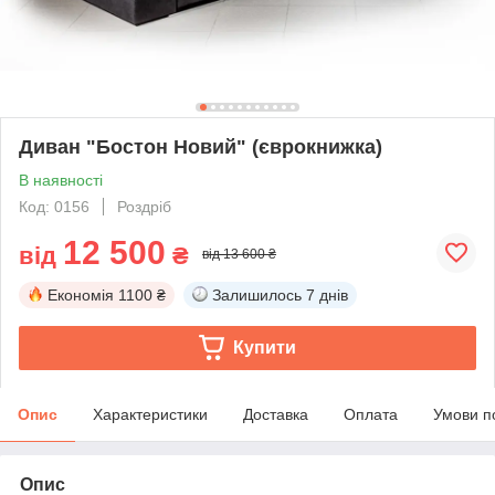
Диван "Бостон Новий" (єврокнижка)
В наявності
Код: 0156
Роздріб
12 500
від
₴
від 13 600 ₴
Економія
1100 ₴
Залишилось
7 днів
Купити
Опис
Характеристики
Доставка
Оплата
Умови п
Опис