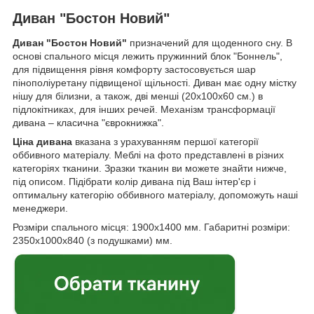
Диван "Бостон Новий"
Диван "Бостон Новий"
призначений для щоденного сну. В
основі спального місця лежить пружинний блок "Боннель",
для підвищення рівня комфорту застосовується шар
пінополіуретану підвищеної щільності. Диван має одну містку
нішу для білизни, а також, дві менші (20х100х60 см.) в
підлокітниках, для інших речей. Механізм трансформації
дивана – класична "єврокнижка".
Ціна дивана
вказана з урахуванням першої категорії
оббивного матеріалу. Меблі на фото представлені в різних
категоріях тканини. Зразки тканин ви можете знайти нижче,
під описом. Підібрати колір дивана під Ваш інтер'єр і
оптимальну категорію оббивного матеріалу, допоможуть наші
менеджери.
Розміри спального місця: 1900х1400 мм. Габаритні розміри:
2350х1000х840 (з подушками) мм.