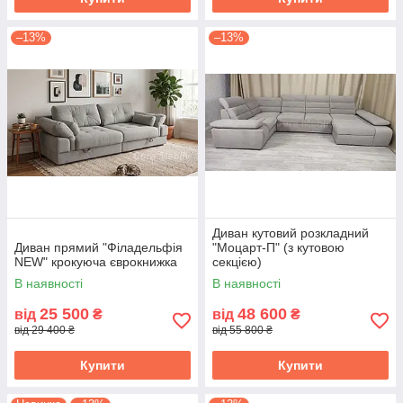
–13%
–13%
Диван кутовий розкладний
Диван прямий "Філадельфія
"Моцарт-П" (з кутовою
NEW" крокуюча єврокнижка
секцією)
В наявності
В наявності
25 500
48 600
від
₴
від
₴
від 29 400 ₴
від 55 800 ₴
Купити
Купити