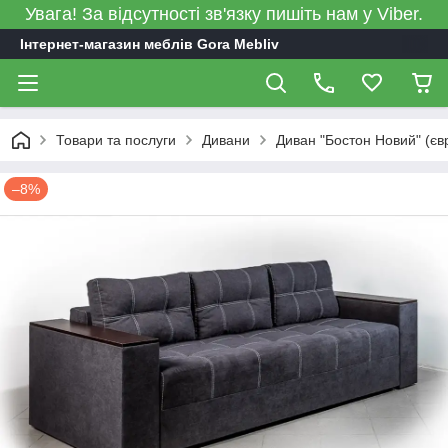
Увага! За відсутності зв'язку пишіть нам у Viber.
Інтернет-магазин меблів Gora Mebliv
Товари та послуги
Дивани
Диван "Бостон Новий" (єв
–8%