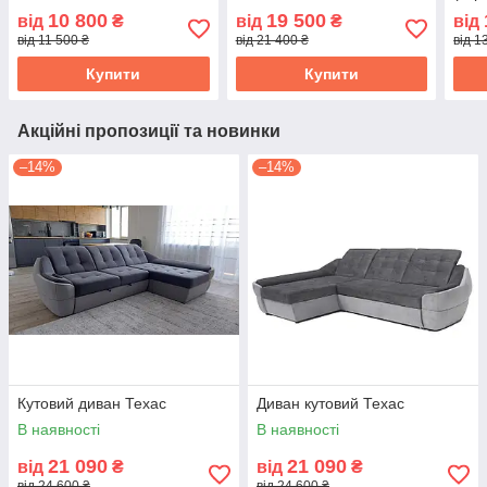
10 800
19 500
від
₴
від
₴
від
від 11 500 ₴
від 21 400 ₴
від 1
Купити
Купити
Акційні пропозиції та новинки
–14%
–14%
Кутовий диван Техас
Диван кутовий Техас
В наявності
В наявності
21 090
21 090
від
₴
від
₴
від 24 600 ₴
від 24 600 ₴