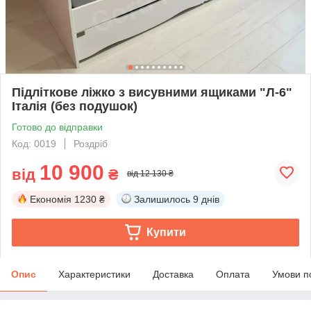
Підліткове ліжко з висувними ящиками "Л-6"
Італія (без подушок)
Готово до відправки
Код: 0019
Роздріб
10 900
від
₴
від 12 130 ₴
Економія
1230 ₴
Залишилось
9 днів
Купити
Опис
Характеристики
Доставка
Оплата
Умови п