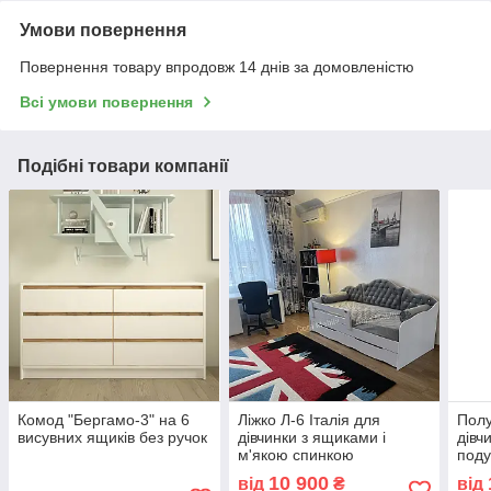
Умови повернення
Повернення товару впродовж 14 днів за домовленістю
Всі умови повернення
Подібні товари компанії
Комод "Бергамо-3" на 6
Ліжко Л-6 Італія для
Полу
висувних ящиків без ручок
дівчинки з ящиками і
дівч
м'якою спинкою
под
10 900
від
₴
від