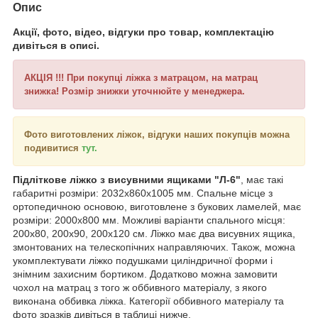
Опис
Акції, фото, відео, відгуки про товар, комплектацію
дивіться в описі.
АКЦІЯ !!! При покупці ліжка з матрацом, на матрац
знижка! Розмір знижки уточнюйте у менеджера.
Фото виготовлених ліжок, відгуки наших покупців можна
подивитися
тут.
Підліткове ліжко з висувними ящиками "Л-6"
, має такі
габаритні розміри: 2032х860х1005 мм. Спальне місце з
ортопедичною основою, виготовлене з букових ламелей, має
розміри: 2000х800 мм. Можливі варіанти спального місця:
200х80, 200х90, 200х120 см. Ліжко має два висувних ящика,
змонтованих на телескопічних направляючих. Також, можна
укомплектувати ліжко подушками циліндричної форми і
знімним захисним бортиком. Додатково можна замовити
чохол на матрац з того ж оббивного матеріалу, з якого
виконана оббивка ліжка. Категорії оббивного матеріалу та
фото зразків дивіться в таблиці нижче.