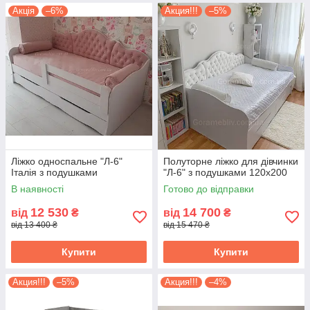
Акція
–6%
Акция!!!
–5%
Ліжко односпальне "Л-6"
Полуторне ліжко для дівчинки
Італія з подушками
"Л-6" з подушками 120х200
В наявності
Готово до відправки
12 530
14 700
від
₴
від
₴
від 13 400 ₴
від 15 470 ₴
Купити
Купити
Акция!!!
–5%
Акция!!!
–4%