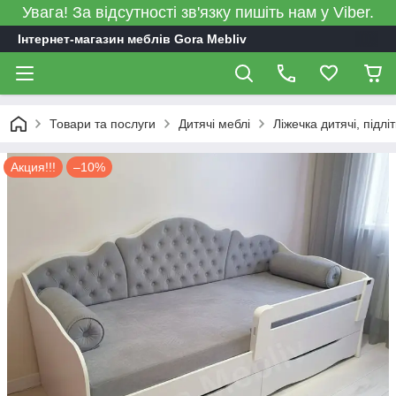
Увага! За відсутності зв'язку пишіть нам у Viber.
Інтернет-магазин меблів Gora Mebliv
Товари та послуги
Дитячі меблі
Ліжечка дитячі, підліт
Акция!!!
–10%