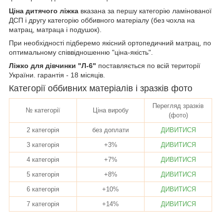
Ціна дитячого ліжка
вказана за першу категорію ламінованої
ДСП і другу категорію оббивного матеріалу (без чохла на
матрац, матраца і подушок).
При необхідності підберемо якісний ортопедичний матрац, по
оптимальному співвідношенню "ціна-якість".
Ліжко для дівчинки "Л-6"
поставляється по всій території
України. гарантія - 18 місяців.
Категорії оббивних матеріалів і зразків фото
Перегляд зразків
№ категорії
Ціна виробу
(фото)
2 категорія
без доплати
ДИВИТИСЯ
3 категорія
+3%
ДИВИТИСЯ
4 категорія
+7%
ДИВИТИСЯ
5 категорія
+8%
ДИВИТИСЯ
6 категорія
+10%
ДИВИТИСЯ
7 категорія
+14%
ДИВИТИСЯ