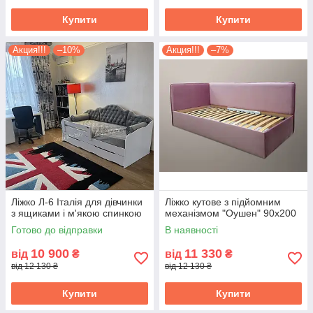
Купити
Купити
Акция!!!
–10%
Акция!!!
–7%
Ліжко Л-6 Італія для дівчинки
Ліжко кутове з підйомним
з ящиками і м'якою спинкою
механізмом "Оушен" 90х200
Готово до відправки
В наявності
10 900
11 330
від
₴
від
₴
від 12 130 ₴
від 12 130 ₴
Купити
Купити