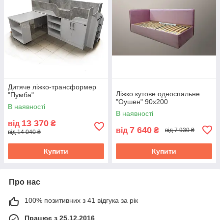
Дитяче ліжко-трансформер
Ліжко кутове односпальне
"Пумба"
"Оушен" 90х200
В наявності
В наявності
13 370
від
₴
7 640
від
₴
від 7 930 ₴
від 14 040 ₴
Купити
Купити
Про нас
100% позитивних з 41 відгука за рік
Працює з 25.12.2016