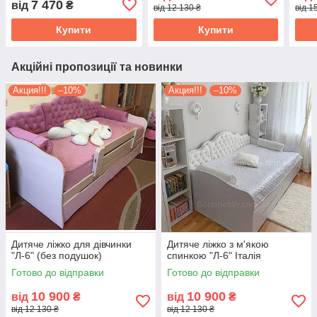
7 470
від
₴
від 12 130 ₴
від 1
Купити
Купити
Акційні пропозиції та новинки
Акция!!!
–10%
Акция!!!
–10%
Дитяче ліжко для дівчинки
Дитяче ліжко з м'якою
"Л-6" (без подушок)
спинкою "Л-6" Італія
Готово до відправки
Готово до відправки
10 900
10 900
від
₴
від
₴
від 12 130 ₴
від 12 130 ₴