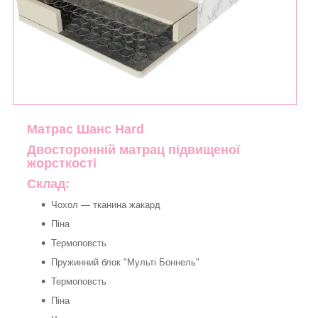
Матрас Шанс Hard
Двосторонній матрац підвищеної
жорсткості
Склад:
Чохол — тканина жакард
Піна
Термоповсть
Пружинний блок "Мульті Боннель"
Термоповсть
Піна