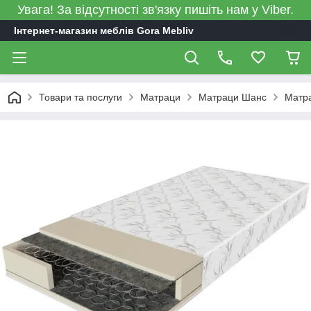
Увага! За відсутності зв'язку пишіть нам у Viber.
Інтернет-магазин меблів Gora Mebliv
Товари та послуги
Матраци
Матраци Шанс
Матр