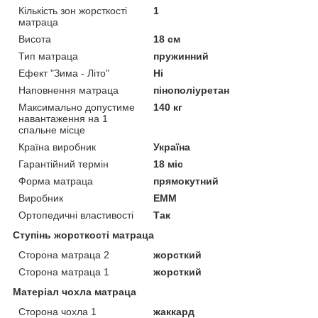
Кількість зон жорсткості
1
матраца
Висота
18 см
Тип матраца
пружинний
Ефект "Зима - Літо"
Ні
Наповнення матраца
пінополіуретан
Максимально допустиме
140 кг
навантаження на 1
спальне місце
Країна виробник
Україна
Гарантійний термін
18 міс
Форма матраца
прямокутний
Виробник
ЕММ
Ортопедичні властивості
Так
Ступінь жорсткості матраца
Сторона матраца 2
жорсткий
Сторона матраца 1
жорсткий
Матеріал чохла матраца
Сторона чохла 1
жаккард