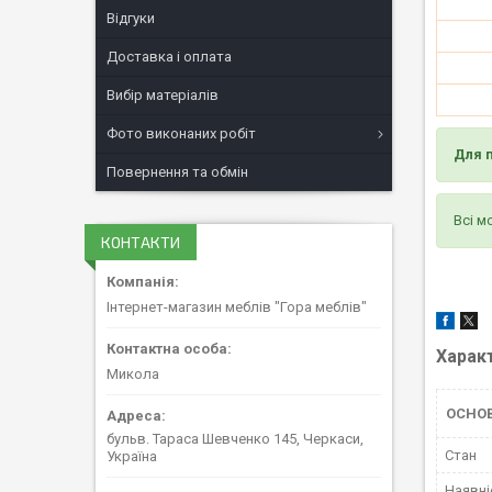
Відгуки
Доставка і оплата
Вибір матеріалів
Фото виконаних робіт
Для 
Повернення та обмін
Всі м
КОНТАКТИ
Інтернет-магазин меблів "Гора меблів"
Харак
Микола
ОСНО
бульв. Тараса Шевченко 145, Черкаси,
Стан
Україна
Наявні