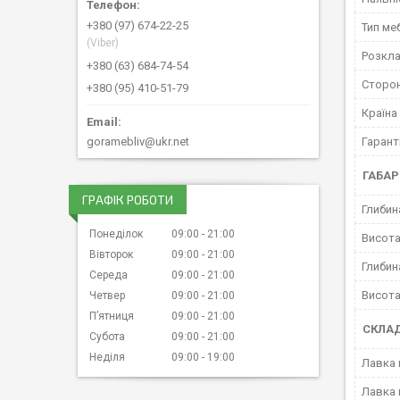
+380 (97) 674-22-25
Тип ме
(Viber)
Розкла
+380 (63) 684-74-54
Сторон
+380 (95) 410-51-79
Країна
goramebliv@ukr.net
Гарант
ГАБАР
ГРАФІК РОБОТИ
Глибин
Понеділок
09:00
21:00
Висота
Вівторок
09:00
21:00
Глибин
Середа
09:00
21:00
Висота
Четвер
09:00
21:00
Пʼятниця
09:00
21:00
СКЛАД
Субота
09:00
21:00
Неділя
09:00
19:00
Лавка
Лавка 