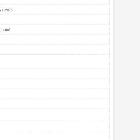
куточок
інний