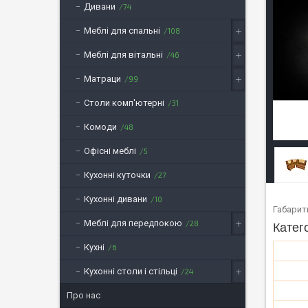
Дивани
74
Меблі для спальні
108
Меблі для вітальні
46
Матраци
99
Столи комп'ютерні
31
Комоди
48
Офісні меблі
5
Кухонні куточки
27
Кухонні дивани
10
Габарит
Меблі для передпокою
28
Катег
Кухні
6
Кухонні столи і стільці
24
Про нас