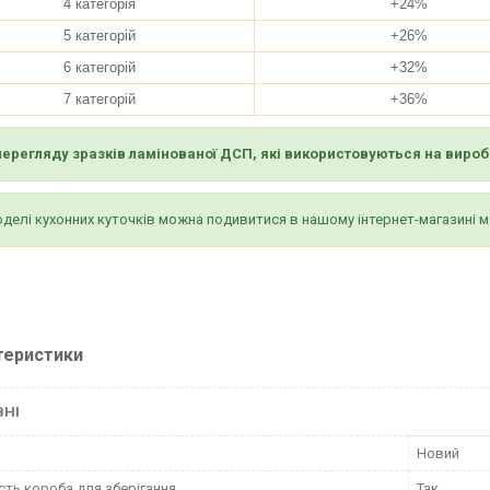
4 категорія
+24%
5 категорій
+26%
6 категорій
+32%
7 категорій
+36%
перегляду зразків ламінованої ДСП, які використовуються на вироб
оделі кухонних куточків можна подивитися в нашому інтернет-магазині 
теристики
ВНІ
Новий
сть короба для зберігання
Так