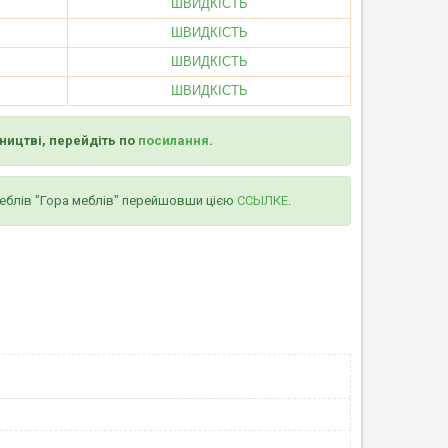
ШВИДКІСТЬ
ШВИДКІСТЬ
ШВИДКІСТЬ
ШВИДКІСТЬ
ництві, перейдіть по
посилання
.
меблів "Гора меблів" перейшовши цією
ССЫЛКЕ
.