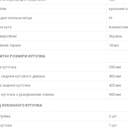
блів
кухонний 
дне спальне місце
Ні
а кута
взаємозам
 виробник
Україна
ійний термін
18 міс
ИТНІ РОЗМІРИ КУТОЧКА
а куточка
550 мм
 сидіння кутового дивана
460 мм
а сидіння куточка
420 мм
 куточка з урахуванням спинки
900 мм
 КУХОННОГО КУТОЧКА
 пряма
2 шт.
кутова
1 шт.