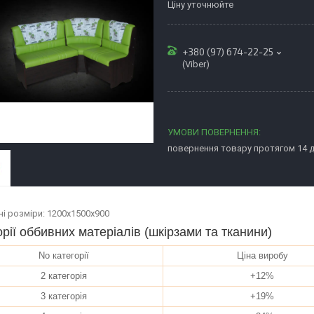
Ціну уточнюйте
+380 (97) 674-22-25
(Viber)
повернення товару протягом 14 
ні розміри: 1200х1500х900
орії оббивних матеріалів (шкірзами та тканини)
No категорії
Ціна виробу
2 категорія
+12%
3 категорія
+19%