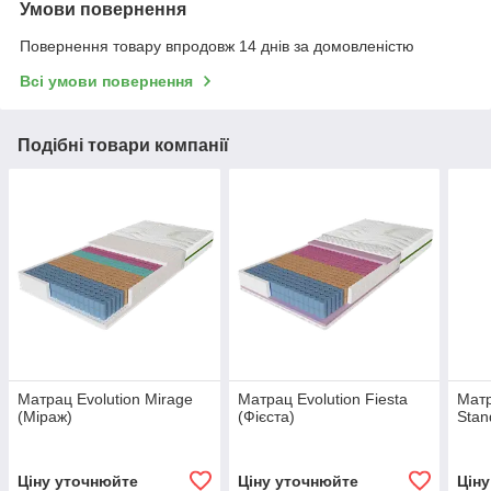
Умови повернення
Повернення товару впродовж 14 днів за домовленістю
Всі умови повернення
Подібні товари компанії
Матрац Evolution Mirage
Матрац Evolution Fiesta
Матр
(Міраж)
(Фієста)
Stan
Ціну уточнюйте
Ціну уточнюйте
Цін