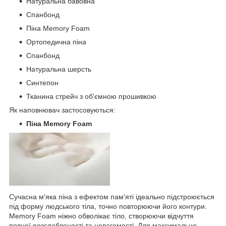
Натуральна бавовна
Спанбонд
Піна Memory Foam
Ортопедична піна
Спанбонд
Натуральна шерсть
Синтепон
Тканина стрейч з об'ємною прошивкою
Як наповнювач застосовуються:
Піна Memory Foam
Сучасна м'яка піна з ефектом пам'яті ідеально підстроюється
під форму людського тіла, точно повторюючи його контури.
Memory Foam ніжно обволікає тіло, створюючи відчуття
повної розслабленості та невагомості. Для максимально