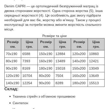
Denim CAPRI — це ортопедичний безпружинний матрац із
двома сторонами жорсткості. Одна сторона жорстка (5), інша
середньої жорсткості (4). Ця особливість дає змогу підібрати
необхідний для вас бік, жорстку або м'якшу. Також у процесі
експлуатації за потреби можна змінити жорсткість спального
місця.
Розміри та ціни
Розмір
Ціна
Розмір
Ціна
Розмір
Ціна
см.
грн.
см.
грн.
см.
грн.
70х190
6588
150х190
12884
120х200
10860
80х190
7393
160х190
13489
140х200
12421
90х190
8169
180х190
15018
150х200
13049
120х190
10704
80х200
7504
160х200
13649
140х190
12254
90х200
8289
180х200
15513
Склад:
Тканина стрейч з об'ємною прошивкою
Синтепон