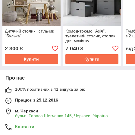
Дитячий столик і стільчик
Комод-трюмо "Азія",
Тумб
"Булька"
туалетний столик, столик
з 2 
для макіяжу
2 300
7 040
₴
₴
від
Купити
Купити
Про нас
100% позитивних з 41 відгука за рік
Працює з 25.12.2016
м. Черкаси
бульв. Тараса Шевченко 145, Черкаси, Україна
Контакти