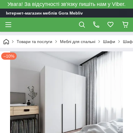
Увага! За відсутності зв'язку пишіть нам у Viber.
Інтернет-магазин меблів Gora Mebliv
Товари та послуги
Меблі для спальні
Шафи
Шафа
–10%