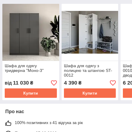
Шафа для одягу
Шафа для одягу з
Шаф
тридверна "Моно-3"
полицею та штангою ST-
0010
0012
двод
11 030
4 390
6 2
від
₴
₴
Купити
Купити
Про нас
100% позитивних з 41 відгука за рік