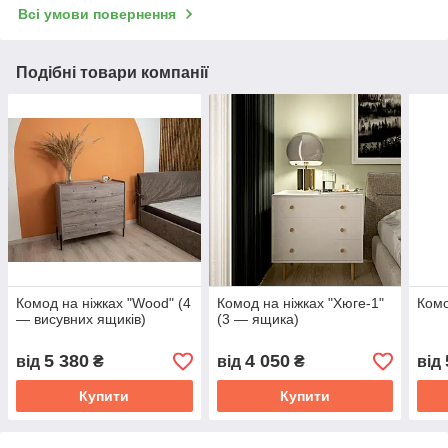
Всі умови повернення
Подібні товари компанії
Комод на ніжках "Wood" (4
Комод на ніжках "Хюге-1"
Комо
— висувних ящиків)
(3 — ящика)
5 380
4 050
від
₴
від
₴
від
Купити
Купити