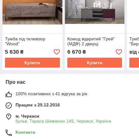
Тумба під телевізор
Комод відкритий "Грей"
Тумб
"Wood"
(МДФ) 2 дверці
"Бер
5 630
6 670
₴
₴
від
Купити
Купити
Про нас
100% позитивних з 41 відгука за рік
Працює з 25.12.2016
м. Черкаси
бульв. Тараса Шевченко 145, Черкаси, Україна
Контакти