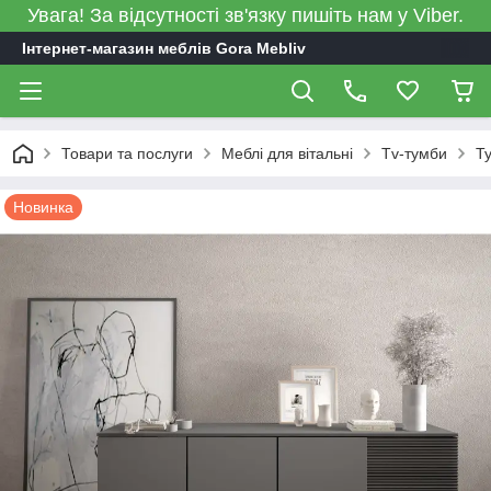
Увага! За відсутності зв'язку пишіть нам у Viber.
Інтернет-магазин меблів Gora Mebliv
Товари та послуги
Меблі для вітальні
Tv-тумби
Ту
Новинка