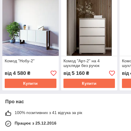
Комод "Нобу-2"
Комод "Арт-2" на 4
Комо
шухляди без ручок
шухл
4 580
5 160
від
₴
від
₴
від
Купити
Купити
Про нас
100% позитивних з 41 відгука за рік
Працює з 25.12.2016