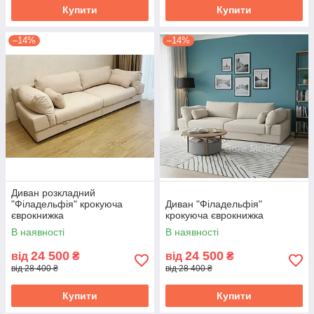
Купити
Купити
–14%
–14%
Диван розкладний
"Філадельфія" крокуюча
Диван "Філадельфія"
єврокнижка
крокуюча єврокнижка
В наявності
В наявності
24 500
24 500
від
₴
від
₴
від 28 400 ₴
від 28 400 ₴
Купити
Купити