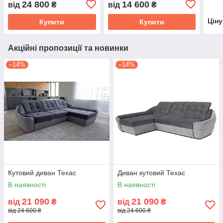
24 800
14 600
від
₴
від
₴
Цін
Купити
Купити
Акційні пропозиції та новинки
–14%
–14%
Кутовий диван Техас
Диван кутовий Техас
В наявності
В наявності
21 090
21 090
від
₴
від
₴
від 24 600 ₴
від 24 600 ₴