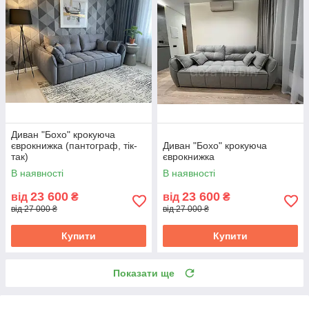
Диван "Бохо" крокуюча
єврокнижка (пантограф, тік-
Диван "Бохо" крокуюча
так)
єврокнижка
В наявності
В наявності
23 600
23 600
від
₴
від
₴
від 27 000 ₴
від 27 000 ₴
Купити
Купити
Показати ще