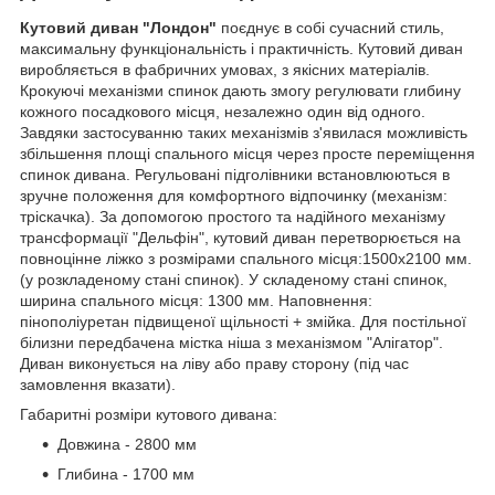
Кутовий диван "Лондон"
поєднує в собі сучасний стиль,
максимальну функціональність і практичність. Кутовий диван
виробляється в фабричних умовах, з якісних матеріалів.
Крокуючі механізми спинок дають змогу регулювати глибину
кожного посадкового місця, незалежно один від одного.
Завдяки застосуванню таких механізмів з'явилася можливість
збільшення площі спального місця через просте переміщення
спинок дивана. Регульовані підголівники встановлюються в
зручне положення для комфортного відпочинку (механізм:
тріскачка). За допомогою простого та надійного механізму
трансформації "Дельфін", кутовий диван перетворюється на
повноцінне ліжко з розмірами спального місця:1500х2100 мм.
(у розкладеному стані спинок). У складеному стані спинок,
ширина спального місця: 1300 мм. Наповнення:
пінополіуретан підвищеної щільності + змійка. Для постільної
білизни передбачена містка ніша з механізмом "Алігатор".
Диван виконується на ліву або праву сторону (під час
замовлення вказати).
Габаритні розміри кутового дивана:
Довжина - 2800 мм
Глибина - 1700 мм