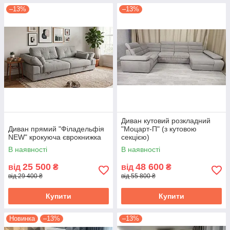
–13%
–13%
Диван кутовий розкладний
Диван прямий "Філадельфія
"Моцарт-П" (з кутовою
NEW" крокуюча єврокнижка
секцією)
В наявності
В наявності
25 500
48 600
від
₴
від
₴
від 29 400 ₴
від 55 800 ₴
Купити
Купити
Новинка
–13%
–13%