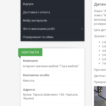
Відгуки
Дитяче
Ліжко "
Доставка і оплата
ліжко "
матраца
Вибір матеріалів
розміри
Фото виконаних робіт
Ціна дит
Зразки 
Повернення та обмін
2 
3 
4 
КОНТАКТИ
5 
6 
7 
Інтернет-магазин меблів "Гора меблів"
При нео
Дитяче л
Микола
Прикрас
бульв. Тараса Шевченко 145, Черкаси,
Україна