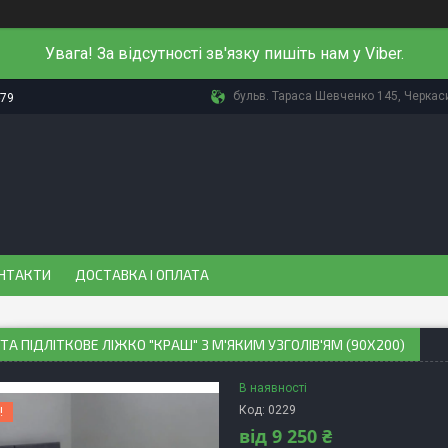
Увага! За відсутності зв'язку пишіть нам у Viber.
бульв. Тараса Шевченко 145, Черкаси
-79
НТАКТИ
ДОСТАВКА І ОПЛАТА
ТА ПІДЛІТКОВЕ ЛІЖКО "КРАШ" З М'ЯКИМ УЗГОЛІВ'ЯМ (90Х200)
В наявності
Код:
0229
!
від
9 250 ₴