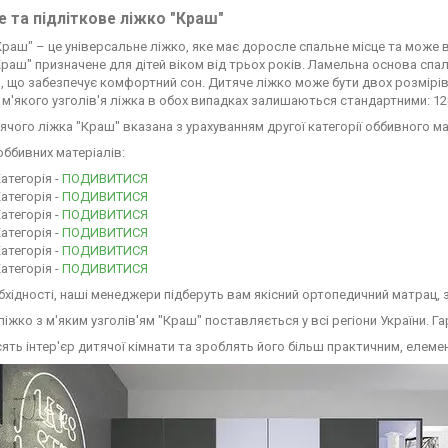
 та підліткове ліжко "Краш"
Краш" – це універсальне ліжко, яке має доросле спальне місце та може 
Краш" призначене для дітей віком від трьох років. Ламельна основа спа
, що забезпечує комфортний сон. Дитяче ліжко може бути двох розмірів, 
 м'якого узголів'я ліжка в обох випадках залишаються стандартними: 128
ячого ліжка "Краш" вказана з урахуванням другої категорії оббивного ма
оббивних матеріалів:
Категорія -
ПОДИВИТИСЯ
Категорія -
ПОДИВИТИСЯ
Категорія -
ПОДИВИТИСЯ
Категорія -
ПОДИВИТИСЯ
Категорія -
ПОДИВИТИСЯ
Категорія -
ПОДИВИТИСЯ
бхідності, наші менеджери підберуть вам якісний ортопедичний матрац, з
іжко з м'яким узголів'ям "Краш" поставляється у всі регіони України. Гара
ять інтер'єр дитячої кімнати та зроблять його більш практичним, елем