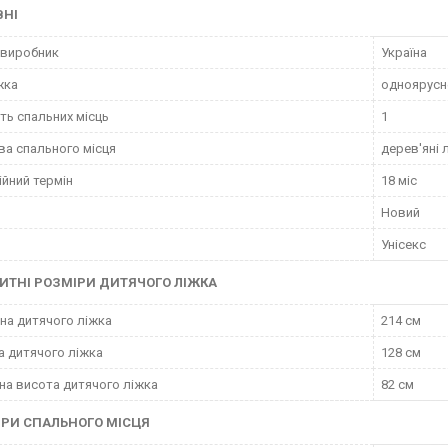
ВНІ
 виробник
Україна
жка
одноярусн
сть спальних місць
1
ва спального місця
дерев'яні 
ійний термін
18 міс
Новий
Унісекс
ИТНІ РОЗМІРИ ДИТЯЧОГО ЛІЖКА
а дитячого ліжка
214 см
а дитячого ліжка
128 см
на висота дитячого ліжка
82 см
РИ СПАЛЬНОГО МІСЦЯ