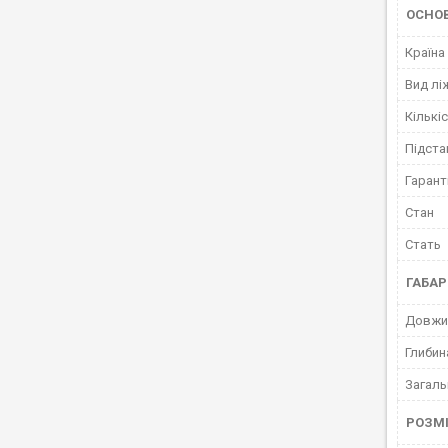
ОСНО
Країна
Вид лі
Кількі
Підста
Гарант
Стан
Стать
ГАБАР
Довжин
Глибин
Загаль
РОЗМІ