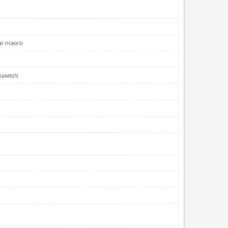
е ліжко
ламелі