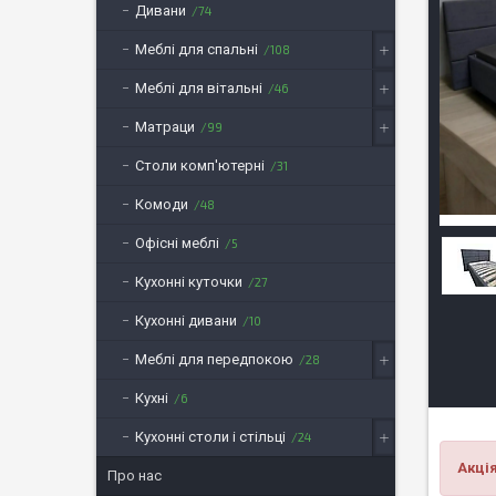
Дивани
74
Меблі для спальні
108
Меблі для вітальні
46
Матраци
99
Столи комп'ютерні
31
Комоди
48
Офісні меблі
5
Кухонні куточки
27
Кухонні дивани
10
Меблі для передпокою
28
Кухні
6
Кухонні столи і стільці
24
Акці
Про нас