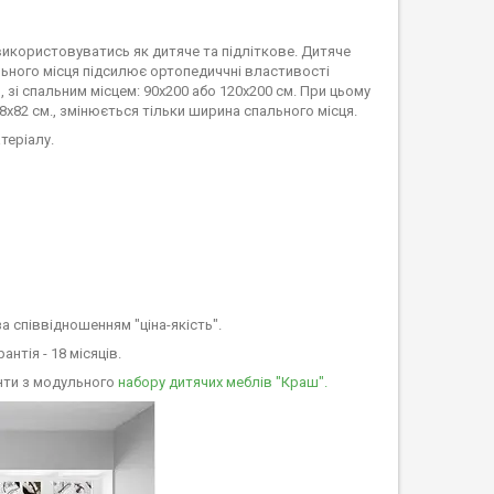
використовуватись як дитяче та підліткове. Дитяче
льного місця підсилює ортопедиччні властивості
зі спальним місцем: 90х200 або 120х200 см. При цьому
х82 см., змінюється тільки ширина спального місця.
теріалу.
а співвідношенням "ціна-якість".
нтія - 18 місяців.
енти з модульного
набору дитячих меблів "Краш".