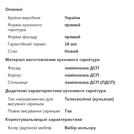
Основні
Країна виробник
Україна
Форма кухонного
прямий
гарнітура
Форма фасаду
прямий
Гарантійний термін
18 міс
Стан
Новий
Матеріал виготовлення кухонного гарнітура
Фасад
ламінована ДСП
Корпус
ламінована ДСП
Стільниця
ламінована ДСП (ЛДСП)
Додаткові характеристики кухонного гарнітура
Тип направляючих для
Телескопічні (кулькові)
висувних скриньок
Повне висування скриньки
Так
Користувальницькі характеристики
Колір (відтінок) меблів
Вибір кольору