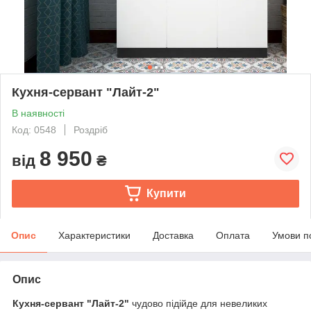
Кухня-сервант "Лайт-2"
В наявності
Код: 0548
Роздріб
8 950
від
₴
Купити
Опис
Характеристики
Доставка
Оплата
Умови п
Опис
Кухня-сервант "Лайт-2"
чудово підійде для невеликих