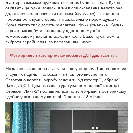
квартир, заміських будинків, сезонних будинків і дач. Кухня-
сервант - це один модуль, який після складання непотрібно
додатково встановлювати (як звичайну кухню). Також, при
необхідності, кухню-сервант можна вільно переміщувати.
Кухня такого типу досить компактна і функціональна. Кухня-
сервант може бути виконана у однотонному або
комбінованому варіанті. Бажаний колір Вашої кухні можна
вибрати перейшовши за посиланням нижче.
Фото зразків і категорію ламінованої ДСП дивіться
тут
.
Можливе виконання на ліву чи праву сторону. Тип напрямних
висувних ящиків - телескопічні (повного висунення).
Остаточна вартість виробу залежить від категорії , обраної
Вами, ЛДСП. Ціна вказана з урахуванням першої категорії.
Сервант "Лайт-2" поставляється по всій Україні в розібраному
і добре упакованому вигляді. Гарантія - 18 місяців.