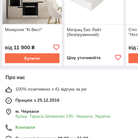
Мінікухня "Кі Вест"
Матрац Еко Лайт
Стіл
(безпружинний)
"Нот
11 900
від
₴
від
Ціну уточнюйте
Купити
Про нас
100% позитивних з 41 відгука за рік
Працює з 25.12.2016
м. Черкаси
бульв. Тараса Шевченко 145, Черкаси, Україна
Контакти